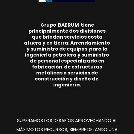
Grupo
BAE
RUM
tiene
principalmente
dos
divisiones
que brindan
servicios costa
afuera y en tierra:
Arrendamiento
y suministro de equipos
para la
ingeniería
petrolera y suministro
de personal
especializado en
fabricación de estructuras
metálicas o servicios de
construcción y
diseño de
ingeniería.
SUPERAMOS LOS DESAFÍOS
APROVECHANDO AL
MÁXIMO
LOS RECURSOS, SIEMPRE
DEJANDO UNA