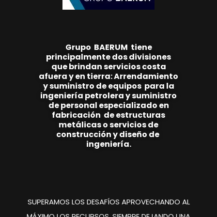
Grupo
BAE
RUM
tiene
principalmente
dos
divisiones
que brindan
servicios costa
afuera y en tierra:
Arrendamiento
y suministro de equipos
para la
ingeniería
petrolera y suministro
de personal
especializado en
fabricación de estructuras
metálicas o servicios de
construcción y
diseño de
ingeniería.
SUPERAMOS LOS DESAFÍOS
APROVECHANDO AL
MÁXIMO
LOS RECURSOS, SIEMPRE
DEJANDO UNA