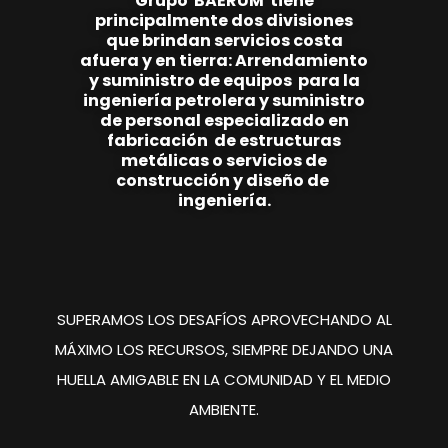
Grupo
BAE
RUM
tiene
principalmente
dos
divisiones
que brindan
servicios costa
afuera y en tierra:
Arrendamiento
y suministro de equipos
para la
ingeniería
petrolera y suministro
de personal
especializado en
fabricación de estructuras
metálicas o servicios de
construcción y
diseño de
ingeniería.
SUPERAMOS LOS DESAFÍOS
APROVECHANDO AL
MÁXIMO
LOS RECURSOS, SIEMPRE
DEJANDO UNA
HUELLA
AMIGABLE EN LA COMUNIDAD
Y EL MEDIO
AMBIENTE.