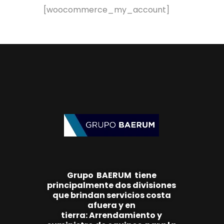
[woocommerce_my_account]
Grupo
BAE
RUM
tiene
principalmente
dos
divisiones
que brindan
servicios costa
afuera y en
tierra:
Arrendamiento y